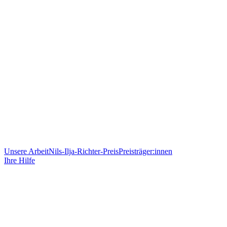
Unsere Arbeit
Nils-Ilja-Richter-Preis
Preisträger:innen
Ihre Hilfe