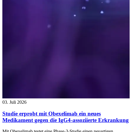
03. Juli 2026
Studie erprobt mit Obexelimab ein neues
Medikament gegen die IgG4-assoziierte Erkrankung
Mit Obexelimab testet eine Phase-3-Studie einen neuartigen