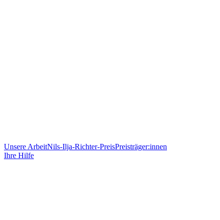
Unsere Arbeit
Nils-Ilja-Richter-Preis
Preisträger:innen
Ihre Hilfe