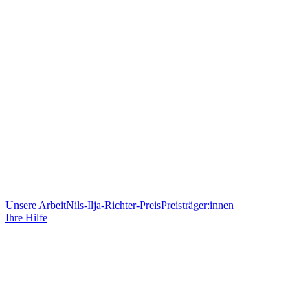
Unsere Arbeit
Nils-Ilja-Richter-Preis
Preisträger:innen
Ihre Hilfe