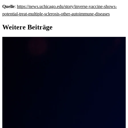
Quelle
:
https://news.uchicago.edu/story/inverse-vaccine-shows-
potential-treat-multiple-sclerosis-other-autoimmune-diseases
Weitere Beiträge