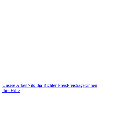
Unsere Arbeit
Nils-Ilja-Richter-Preis
Preisträger:innen
Ihre Hilfe