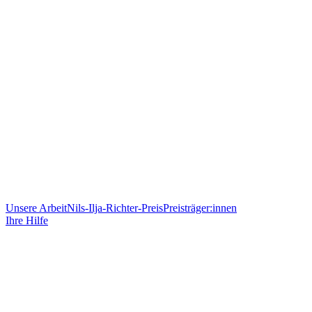
Unsere Arbeit
Nils-Ilja-Richter-Preis
Preisträger:innen
Ihre Hilfe