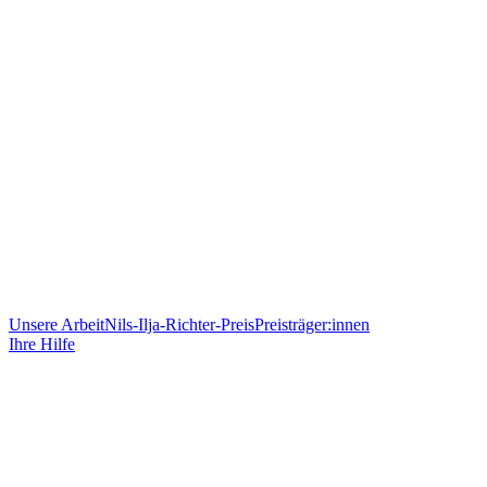
Unsere Arbeit
Nils-Ilja-Richter-Preis
Preisträger:innen
Ihre Hilfe