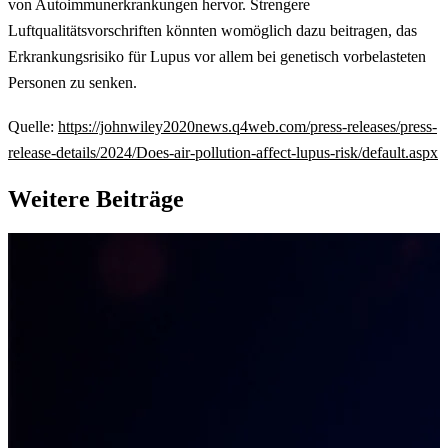
von Autoimmunerkrankungen hervor. Strengere
Luftqualitätsvorschriften könnten womöglich dazu beitragen, das
Erkrankungsrisiko für Lupus vor allem bei genetisch vorbelasteten
Personen zu senken.
Quelle:
https://johnwiley2020news.q4web.com/press-releases/press-
release-details/2024/Does-air-pollution-affect-lupus-risk/default.aspx
Weitere Beiträge