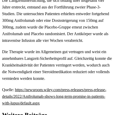
Die Langzeituntersuchung, die sich bislang über insgesamt vier
Jahre erstreckt, entstand aus der Fortführung zweier Phase-3-
Studien. Die untersuchten Patienten erhielten entweder fortgehend
300mg Anifrolumab oder eine Dosissteigerung von 150mg auf
300mg, zudem wurde die Placebo-Gruppe erneut zwischen
Anifrolumab und Placebo randomisiert. Der Antikörper wurde als
intravenöse Infusion alle vier Wochen verabreicht.
Die Therapie wurde im Allgemeinen gut vertragen und weist ein
annehmbares Langzeit-Sicherheitsprofil auf. Gleichzeitig konnte die
Krankheitsaktivität der Patienten verringert werden, wodurch auch
die Notwendigkeit einer Steroidmedikation reduziert oder vollends
vermieden werden konnte.
Quelle:
https://newsroom.wiley.com/press-releases/press-release-
details/2022/Anifrolumab-shows-long-term-promise-in-patients-
with-lupus/default.aspx
Weitere Beiträge