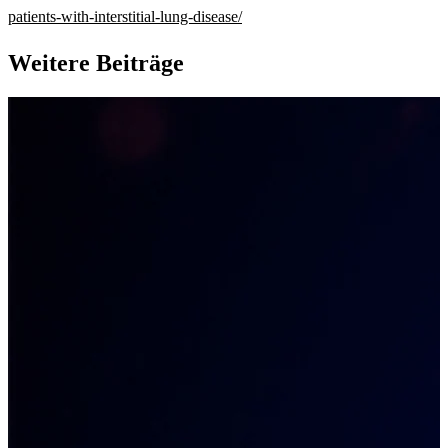
patients-with-interstitial-lung-disease/
Weitere Beiträge