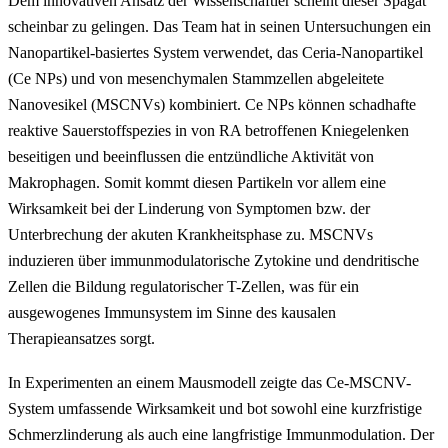
Dem innovativen Ansatz der Wissenschaftler scheint dieser Spagat
scheinbar zu gelingen. Das Team hat in seinen Untersuchungen ein
Nanopartikel-basiertes System verwendet, das Ceria-Nanopartikel
(Ce NPs) und von mesenchymalen Stammzellen abgeleitete
Nanovesikel (MSCNVs) kombiniert. Ce NPs können schadhafte
reaktive Sauerstoffspezies in von RA betroffenen Kniegelenken
beseitigen und beeinflussen die entzündliche Aktivität von
Makrophagen. Somit kommt diesen Partikeln vor allem eine
Wirksamkeit bei der Linderung von Symptomen bzw. der
Unterbrechung der akuten Krankheitsphase zu. MSCNVs
induzieren über immunmodulatorische Zytokine und dendritische
Zellen die Bildung regulatorischer T-Zellen, was für ein
ausgewogenes Immunsystem im Sinne des kausalen
Therapieansatzes sorgt.
In Experimenten an einem Mausmodell zeigte das Ce-MSCNV-
System umfassende Wirksamkeit und bot sowohl eine kurzfristige
Schmerzlinderung als auch eine langfristige Immunmodulation. Der