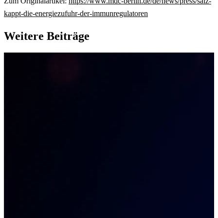
Zum Originalartikel:
https://www.mdc-berlin.de/de/news/press/salz-
kappt-die-energiezufuhr-der-immunregulatoren
Weitere Beiträge