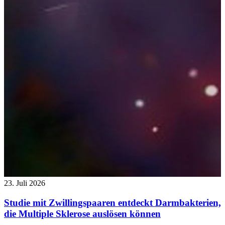
23. Juli 2026
Studie mit Zwillingspaaren entdeckt Darmbakterien,
die Multiple Sklerose auslösen können