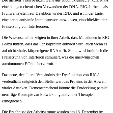
Die meisten Viren besitzen Gene aus Ribonukleinsäure, kurz RNA,
einem engen chemischen Verwandten der DNA. RIG-I arbeitet als
Frühwarnsystem zur Detektion viraler RNA und ist in der Lage,
eine breite antivirale Immunantwort auszulösen, einschließlich der
Freisetzung von Interferonen.
Die Wissenschaftler zeigten in ihrer Arbeit, dass Mutationen in RIG-
I dazu führen, dass das Sensorprotein aktiviert wird, auch wenn es
auf nicht-virale, körpereigene RNA trifft. Somit wird irrtümlich die
Freisetzung von Interferon stimuliert, was die unerwünschten
autoimmunen Effekte hervorruft.
Das neue, detaillierte Verständnis der Dysfunktion von RIG-I
verdeutlicht zeitgleich den Stellenwert des Proteins in der Abwehr
viraler Attacken. Dementsprechend könnte die Entdeckung parallel
neuartige Konzepte zur Entwicklung antiviraler Therapien
ermöglichen.
Die Ergebnisse der Arbeitsgruppe wurden am 18. Dezember im