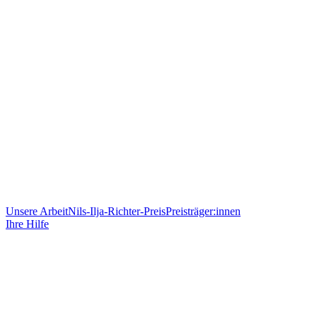
Unsere Arbeit
Nils-Ilja-Richter-Preis
Preisträger:innen
Ihre Hilfe