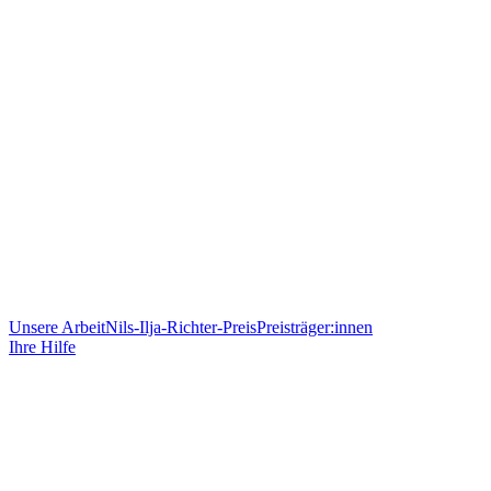
Unsere Arbeit
Nils-Ilja-Richter-Preis
Preisträger:innen
Ihre Hilfe