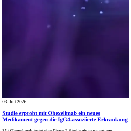
03. Juli 2026
Studie erprobt mit Obexelimab ein neues
Medikament gegen die IgG4-assoziierte Erkrankung
Mit Obexelimab testet eine Phase-3-Studie einen neuartigen